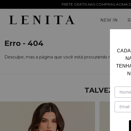
FRETE GRÁTIS NAS COMPRAS ACIMA DE R$ 899,90 P
NEW IN
R
Erro - 404
CADA
Desculpe, mas a página que você está procurando não existe.
N
TENH
N
TALVEZ VOC