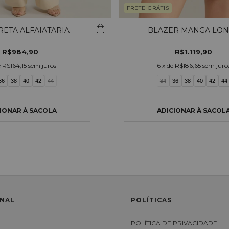
FRETE GRÁTIS
RETA ALFAIATARIA
BLAZER MANGA LO
R$984,90
R$1.119,90
e
R$164,15
sem juros
6
x de
R$186,65
sem juro
36
38
40
42
44
34
36
38
40
42
44
ONAL
POLÍTICAS
S
POLÍTICA DE PRIVACIDADE