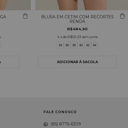
NGA
BLUSA EM CETIM COM RECORTES
RENDA
R$484,90
s
4
x de
R$121,23
sem juros
34
36
38
40
42
44
FALE CONOSCO
(85) 8776-6309