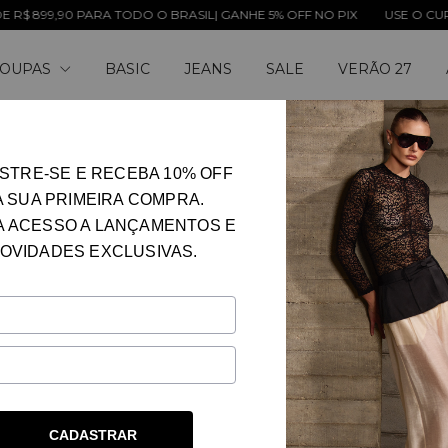
ARA TODO O BRASIL| GANHE 5% OFF NO PIX
USE O CUPOM: LENITA1
OUPAS
BASIC
JEANS
SALE
VERÃO 27
STRE-SE E RECEBA 10% OFF
A SUA PRIMEIRA COMPRA.
A ACESSO A LANÇAMENTOS E
OVIDADES EXCLUSIVAS.
Ê SE INTERESSE PELOS SEGUINTE
CADASTRAR