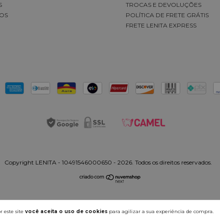
S
TROCAS E DEVOLUÇÕES
OS
POLÍTICA DE FRETE GRÁTIS
FRETE LENITA EXPRESS
Copyright LENITA - 10491546000650 - 2026. Todos os direitos reservados.
 este site
você aceita o uso de cookies
para agilizar a sua experiência de compra.