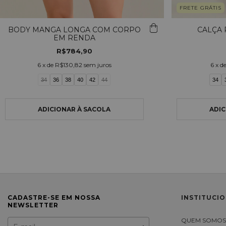
FRETE GRÁTIS
BODY MANGA LONGA COM CORPO
CALÇA 
EM RENDA
R$784,90
6
x de
R$130,82
sem juros
6
x d
34
36
38
40
42
44
34
CADASTRE-SE EM NOSSA
INSTITUCI
NEWSLETTER
QUEM SOMO