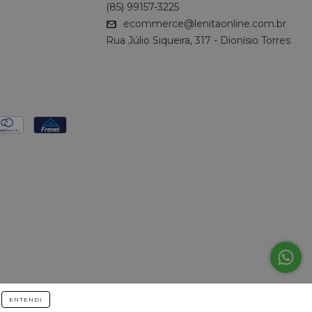
(85) 99157-3225
ecommerce@lenitaonline.com.br
Rua Júlio Siqueira, 317 - Dionísio Torres
ENTENDI