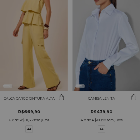
CALÇA CARGO CINTURA ALTA
CAMISA LENITA
R$669,90
R$439,90
6
x de
R$111,65
sem juros
4
x de
R$109,98
sem juros
44
44