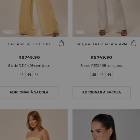
CALÇA RETA COM CINTO
CALÇA RETA EM ALFAIATARIA
R$749,90
R$749,90
6
x de
R$124,98
sem juros
6
x de
R$124,98
sem juros
42
44
36
38
42
44