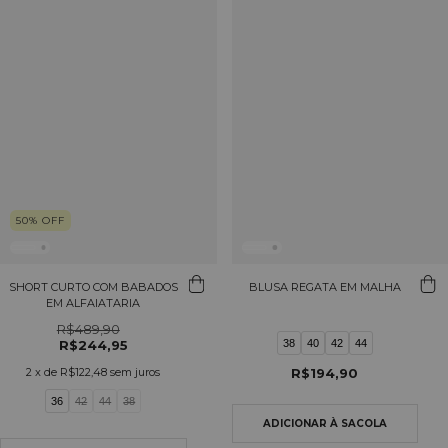
50
%
OFF
SHORT CURTO COM BABADOS
BLUSA REGATA EM MALHA
EM ALFAIATARIA
R$489,90
R$244,95
38
40
42
44
2
x de
R$122,48
sem juros
R$194,90
36
42
44
38