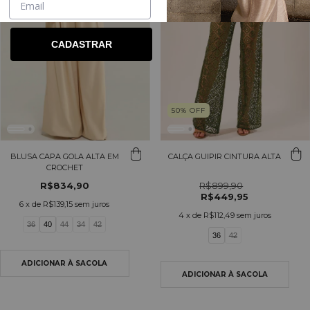
CADASTRAR
50
%
OFF
BLUSA CAPA GOLA ALTA EM
CALÇA GUIPIR CINTURA ALTA
CROCHET
R$834,90
R$899,90
R$449,95
6
x de
R$139,15
sem juros
4
x de
R$112,49
sem juros
36
40
44
34
42
36
42