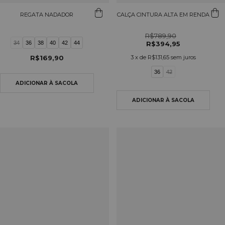
REGATA NADADOR
CALÇA CINTURA ALTA EM RENDA
R$789,90
34
36
38
40
42
44
R$394,95
R$169,90
3
x de
R$131,65
sem juros
36
42