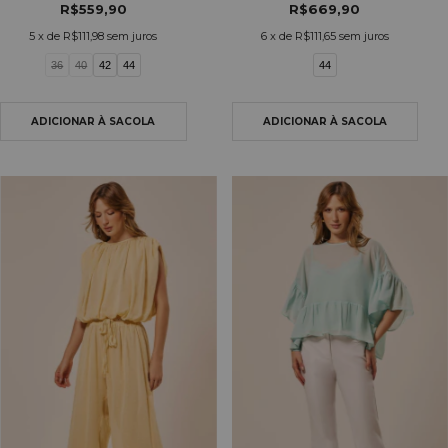
R$559,90
R$669,90
5
x de
R$111,98
sem juros
6
x de
R$111,65
sem juros
36
40
42
44
44