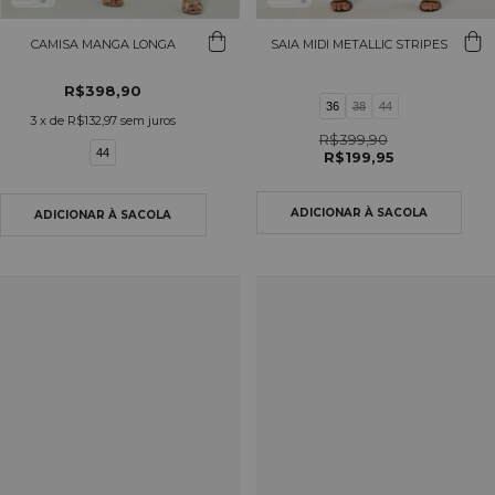
CAMISA MANGA LONGA
SAIA MIDI METALLIC STRIPES
R$398,90
36
38
44
3
x de
R$132,97
sem juros
R$399,90
44
R$199,95