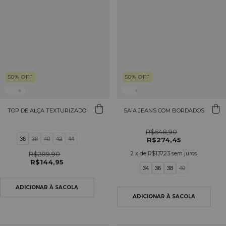
50
%
OFF
50
%
OFF
TOP DE ALÇA TEXTURIZADO
SAIA JEANS COM BORDADOS
R$548,90
36
38
40
42
44
R$274,45
R$289,90
2
x de
R$137,23
sem juros
R$144,95
34
36
38
40