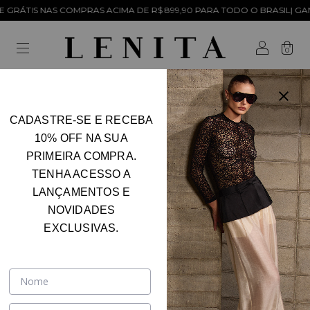
S COMPRAS ACIMA DE R$ 899,90 PARA TODO O BRASIL| GANHE 5% OFF 
0
CADASTRE-SE E RECEBA
Início
.
Produtos
10% OFF NA SUA
Produtos
PRIMEIRA COMPRA.
FILTRAR
TENHA ACESSO A
LANÇAMENTOS E
NOVIDADES
EXCLUSIVAS.