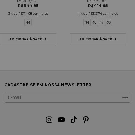
R$689,90
R$829,90
R$344,95
R$414,95
3
x de
R$114,98
sem juros
4
x de
R$103,74
sem juros
44
34
40
42
36
CADASTRE-SE EM NOSSA NEWSLETTER