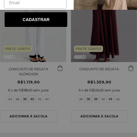
CADASTRAR
FRETE GRÁTIS
FRETE GRÁTIS
CONJUNTO DE REGATA
CONJUNTO DE REGATA
ALONGADA
R$1.119,90
R$1.359,90
6
x de
R$186,65
sem juros
6
x de
R$226,65
sem juros
34
36
38
40
42
44
34
36
38
40
44
42