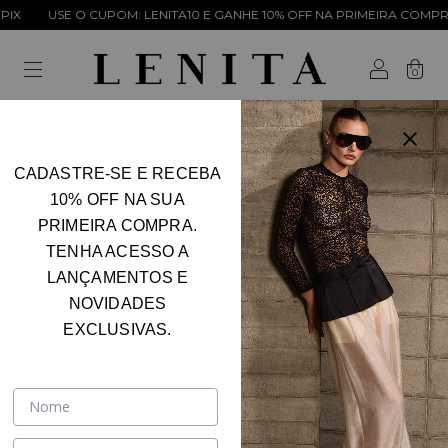
IX
USE O CUPOM: LENITA10 E GANHE 10% OFF NA PRIMEIRA COMPRA
0
CADASTRE-SE E RECEBA
Início
.
ROUPAS
.
Conjunto
10% OFF NA SUA
Conjunto
PRIMEIRA COMPRA.
FILTRAR
TENHA ACESSO A
LANÇAMENTOS E
NOVIDADES
EXCLUSIVAS.