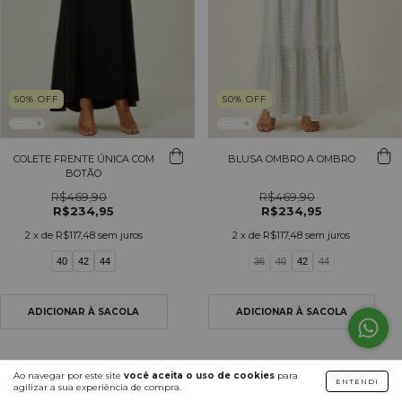
50
%
OFF
50
%
OFF
COLETE FRENTE ÚNICA COM
BLUSA OMBRO A OMBRO
BOTÃO
R$469,90
R$469,90
R$234,95
R$234,95
2
x de
R$117,48
sem juros
2
x de
R$117,48
sem juros
40
42
44
36
40
42
44
Ao navegar por este site
você aceita o uso de cookies
para
ENTENDI
agilizar a sua experiência de compra.