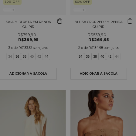
50
%
OFF
50
%
OFF
SAIA MIDI RETA EM RENDA
BLUSA CROPPED EM RENDA
GUIPIR
GUIPIR
R$799,90
R$539,90
R$399,95
R$269,95
3
x de
R$133,32
sem juros
2
x de
R$134,98
sem juros
34
36
38
40
42
44
34
36
38
40
42
44