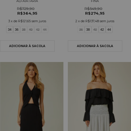
ALFAIATARIA
FINA
R$729,90
R$549,90
R$364,95
R$274,95
3
x de
R$121,65
sem juros
2
x de
R$137,48
sem juros
34
36
38
40
42
44
36
38
40
42
44