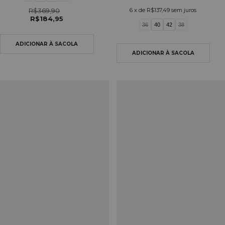
R$369,90
6
x de
R$137,49
sem juros
R$184,95
36
40
42
38