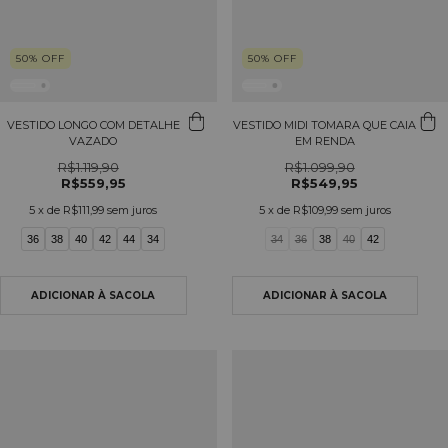
50
%
OFF
50
%
OFF
VESTIDO LONGO COM DETALHE
VESTIDO MIDI TOMARA QUE CAIA
VAZADO
EM RENDA
R$1.119,90
R$1.099,90
R$559,95
R$549,95
5
x de
R$111,99
sem juros
5
x de
R$109,99
sem juros
36
38
40
42
44
34
34
36
38
40
42