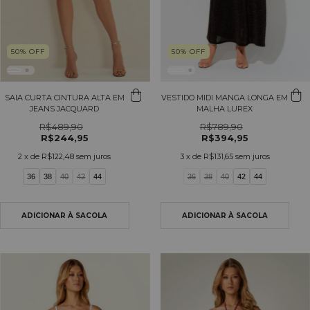
50
%
OFF
50
%
OFF
SAIA CURTA CINTURA ALTA EM
VESTIDO MIDI MANGA LONGA EM
JEANS JACQUARD
MALHA LUREX
R$489,90
R$789,90
R$244,95
R$394,95
2
x de
R$122,48
sem juros
3
x de
R$131,65
sem juros
36
38
40
42
44
36
38
40
42
44