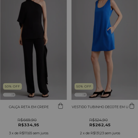
50
%
OFF
50
%
OFF
CALÇA RETA EM CREPE
VESTIDO TUBINHO DECOTE EM U
R$669,90
R$524,90
R$334,95
R$262,45
3
x de
R$111,65
sem juros
2
x de
R$131,23
sem juros