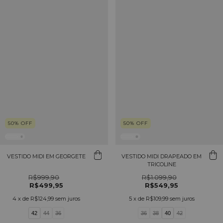
50
%
OFF
50
%
OFF
VESTIDO MIDI EM GEORGETE
VESTIDO MIDI DRAPEADO EM
TRICOLINE
R$999,90
R$1.099,90
R$499,95
R$549,95
4
x de
R$124,99
sem juros
5
x de
R$109,99
sem juros
42
44
36
36
38
40
42