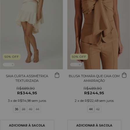
50
%
OFF
50
%
OFF
SAIA CURTA ASSIMÉTRICA
BLUSA TOMARA QUE CAIA COM
TEXTURIZADA
AMARRAÇÃO
R$689,90
R$489,90
R$344,95
R$244,95
3
x de
R$114,98
sem juros
2
x de
R$122,48
sem juros
36
38
40
44
44
42