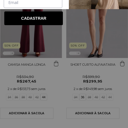
CADASTRAR
50
%
OFF
50
%
OFF
CAMISA MANGA LONGA
SHORT CURTO ALFAIATARIA
R$534,90
R$599,90
R$267,45
R$299,95
2
x de
R$133,73
sem juros
2
x de
R$149,98
sem juros
34
36
38
40
42
44
34
36
38
40
42
44