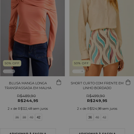
50
%
OFF
50
%
OFF
BLUSA MANGA LONGA
SHORT CURTO COM FRENTE EM
TRANSPASSADA EM MALHA
LINHO BORDADO
R$489,90
R$499,90
R$244,95
R$249,95
2
x de
R$122,48
sem juros
2
x de
R$124,98
sem juros
36
38
40
42
36
40
42