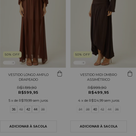
50
%
OFF
50
%
OFF
VESTIDO LONGO AMPLO
VESTIDO MIDI OMBRO
DRAPEADO
ASSIMÉTRICO
R$1.199,90
R$999,90
R$599,95
R$499,95
5
x de
R$119,99
sem juros
4
x de
R$124,99
sem juros
36
40
42
44
38
34
38
40
42
44
36