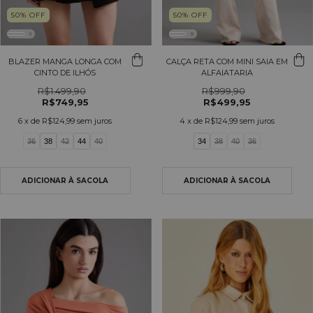
50
%
OFF
50
%
OFF
BLAZER MANGA LONGA COM
CALÇA RETA COM MINI SAIA EM
CINTO DE ILHÓS
ALFAIATARIA
R$1.499,90
R$999,90
R$749,95
R$499,95
6
x de
R$124,99
sem juros
4
x de
R$124,99
sem juros
36
38
42
44
40
34
38
40
36