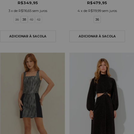
R$349,95
R$479,95
3
x de
R$116,65
sem juros
4
x de
R$119,99
sem juros
36
38
40
42
36