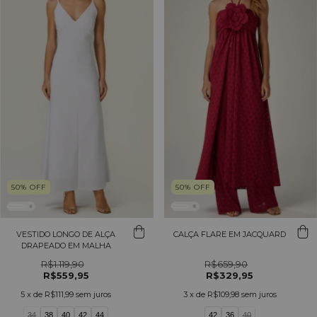
50
%
OFF
50
%
OFF
VESTIDO LONGO DE ALÇA
CALÇA FLARE EM JACQUARD
DRAPEADO EM MALHA
R$1.119,90
R$659,90
R$559,95
R$329,95
5
x de
R$111,99
sem juros
3
x de
R$109,98
sem juros
34
38
40
42
44
42
36
40