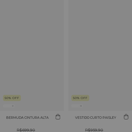
50
%
OFF
50
%
OFF
BERMUDA CINTURA ALTA
VESTIDO CURTO PAISLEY
R$699,90
R$959,90