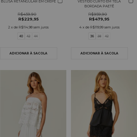
BLUSA RETANGULAR EM CREPE
VESTIDO CURTO EM TELA
BORDADA PAETÊ
R$459,90
R$959,90
R$229,95
R$479,95
2
x de
R$114,98
sem juros
4
x de
R$119,99
sem juros
40
42
44
36
38
42