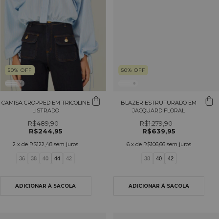
50
%
OFF
50
%
OFF
CAMISA CROPPED EM TRICOLINE
BLAZER ESTRUTURADO EM
LISTRADO
JACQUARD FLORAL
R$489,90
R$1.279,90
R$244,95
R$639,95
2
x de
R$122,48
sem juros
6
x de
R$106,66
sem juros
36
38
40
44
42
38
40
42