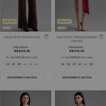
50
%
OFF
50
%
OFF
CALÇA RETA CINTURA ALTA
SAIA CURTA TRANSPASSSADA
COM CÓS
R$1.219,90
R$639,90
R$609,95
R$319,95
6
x de
R$101,66
sem juros
3
x de
R$106,65
sem juros
34
36
38
42
44
40
34
36
40
42
44
38