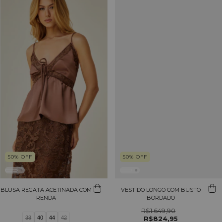
50
%
OFF
50
%
OFF
BLUSA REGATA ACETINADA COM
VESTIDO LONGO COM BUSTO
RENDA
BORDADO
R$1.649,90
38
40
44
42
R$824,95