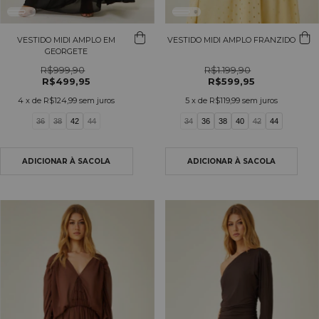
VESTIDO MIDI AMPLO EM
VESTIDO MIDI AMPLO FRANZIDO
GEORGETE
R$999,90
R$1.199,90
R$499,95
R$599,95
4
x de
R$124,99
sem juros
5
x de
R$119,99
sem juros
36
38
42
44
34
36
38
40
42
44