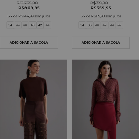
R$1.739,90
R$719,90
R$869,95
R$359,95
6
x de
R$144,99
sem juros
3
x de
R$119,98
sem juros
34
36
38
40
42
44
34
36
40
42
44
38