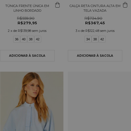
TÚNICA FRENTE ÚNICA EM
CALÇA RETA CINTURA ALTA EM
LINHO BORDADO
TELA VAZADA
R$559,90
R$734,90
R$279,95
R$367,45
2
x de
R$139,98
sem juros
3
x de
R$122,48
sem juros
36
40
38
42
34
38
42