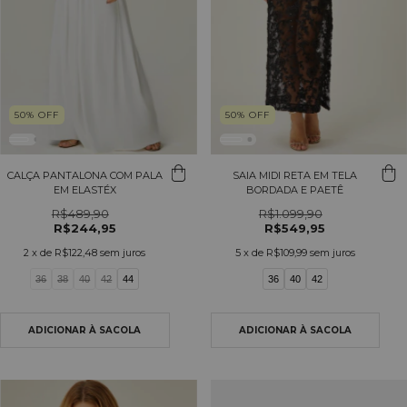
50
%
OFF
50
%
OFF
CALÇA PANTALONA COM PALA
SAIA MIDI RETA EM TELA
EM ELASTÉX
BORDADA E PAETÊ
R$489,90
R$1.099,90
R$244,95
R$549,95
2
x de
R$122,48
sem juros
5
x de
R$109,99
sem juros
36
38
40
42
44
36
40
42