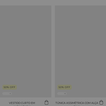
50
%
OFF
50
%
OFF
VESTIDO CURTO EM
TÚNICA ASSIMÉTRICA COM ALÇA