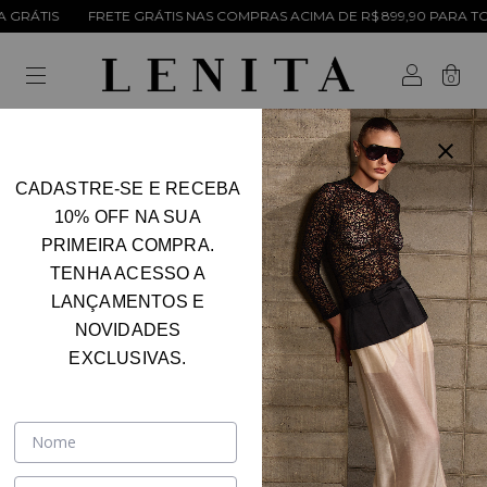
TIS NAS COMPRAS ACIMA DE R$ 899,90 PARA TODO O BRASIL| GANHE 5
0
CADASTRE-SE E RECEBA
Início
.
SALE COM 50%
10% OFF NA SUA
SALE COM 50%
PRIMEIRA COMPRA.
FILTRAR
TENHA ACESSO A
LANÇAMENTOS E
NOVIDADES
EXCLUSIVAS.