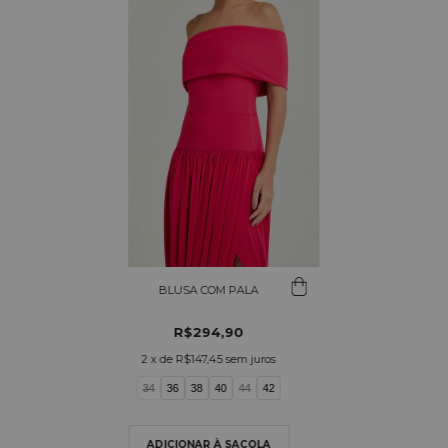
BLUSA COM PALA
R$294,90
2
x de
R$147,45
sem juros
34
36
38
40
44
42