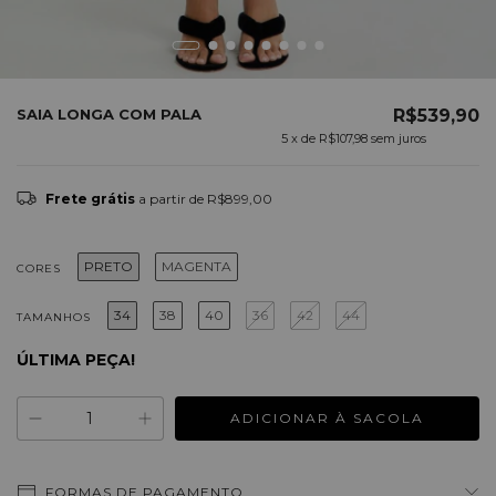
SAIA LONGA COM PALA
R$539,90
5
x de
R$107,98
sem juros
Frete grátis
a partir de
R$899,00
PRETO
MAGENTA
CORES
34
38
40
36
42
44
TAMANHOS
ÚLTIMA PEÇA!
FORMAS DE PAGAMENTO