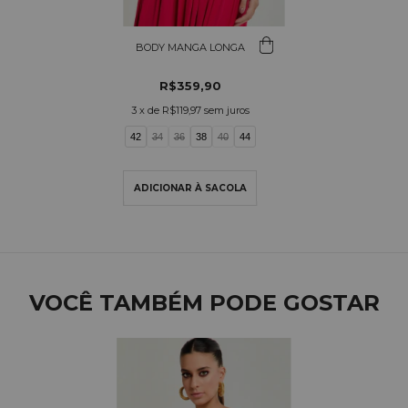
BODY MANGA LONGA
R$359,90
3
x de
R$119,97
sem juros
42
34
36
38
40
44
VOCÊ TAMBÉM PODE GOSTAR