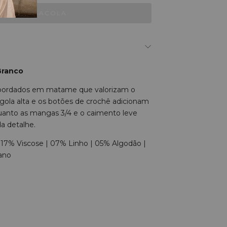
Branco
 bordados em matame que valorizam o
gola alta e os botões de crochê adicionam
uanto as mangas 3/4 e o caimento leve
da detalhe.
| 17% Viscose | 07% Linho | 05% Algodão |
tano