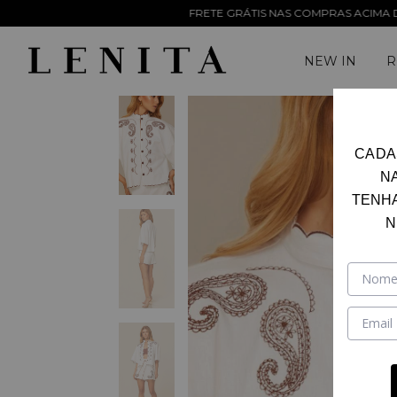
FRETE GRÁTIS NAS COMPRAS ACIMA DE R$ 899,9
NEW IN
R
CADA
N
TENH
N