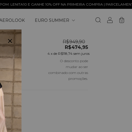
TA10 E GANHE 10% OFF NA PRIMEIRA COMPRA | PARCELAMENTO EM ATÉ
AEROLOOK
EURO SUMMER
0
RDADA
R$949,90
R$474,95
4
x de
R$118,74
sem juros
O desconto pode
mudar ao ser
combinado com outras
promoções.