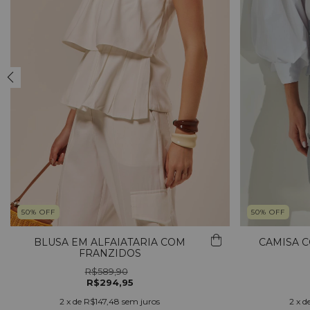
50
%
OFF
50
%
OFF
BLUSA EM ALFAIATARIA COM
CAMISA 
FRANZIDOS
R$589,90
R$294,95
2
x de
R$147,48
sem juros
2
x d