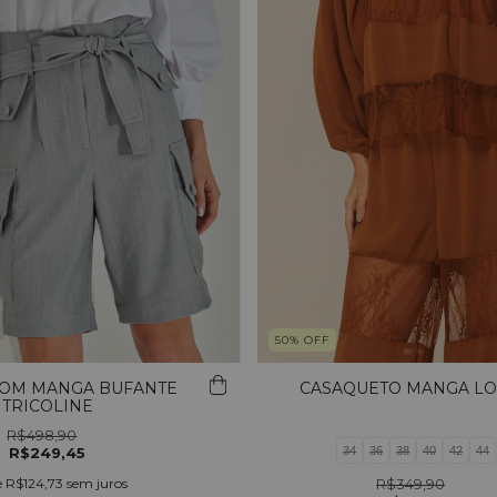
50
%
OFF
COM MANGA BUFANTE
CASAQUETO MANGA L
TRICOLINE
R$498,90
R$249,45
34
36
38
40
42
44
e
R$124,73
sem juros
R$349,90