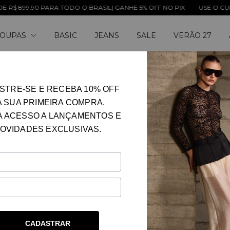
0 PARA TODO O BRASIL| GANHE 5% OFF NO PIX
USE O CUPOM: LENI
OUPAS
BASIC
JEANS
SALE
VERÃO 27
ESGOTADO
CAMISA GOLA ALTA BO
STRE-SE E RECEBA 10% OFF
A SUA PRIMEIRA COMPRA.
A ACESSO A LANÇAMENTOS E
OVIDADES EXCLUSIVAS.
BRANCO
CORES
42
TAMANHO
Guia de medidas
CADASTRAR