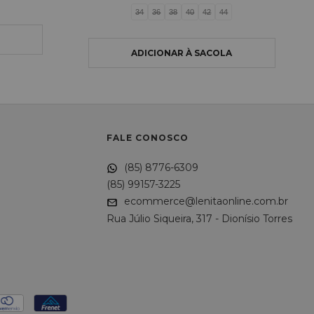
34
36
38
40
42
44
FALE CONOSCO
(85) 8776-6309
(85) 99157-3225
ecommerce@lenitaonline.com.br
Rua Júlio Siqueira, 317 - Dionísio Torres