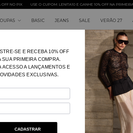
 PIX
USE O CUPOM: LENITA10 E GANHE 10% OFF NA PRIMEIRA COMP
OUPAS
BASIC
JEANS
SALE
VERÃO 27
BLUSA DE ALÇA
STRE-SE E RECEBA 10% OFF
A SUA PRIMEIRA COMPRA.
Frete grátis
a partir de
R$899
A ACESSO A LANÇAMENTOS E
OVIDADES EXCLUSIVAS.
PRETO
BUTTER OR
CORES
34
36
38
TAMANHO
Guia de medidas
ÚLTIMA PEÇA!
CADASTRAR