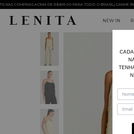
COMPRAS ACIMA DE R$ 899,90 PARA TODO O BRASIL| GANHE 5% OFF NO
NEW IN
R
CADA
N
TENH
N