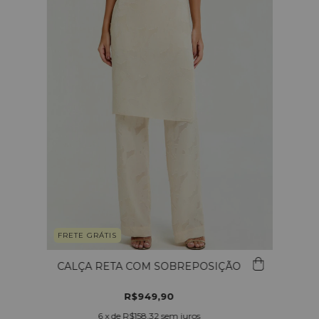
FRETE GRÁTIS
CALÇA RETA COM SOBREPOSIÇÃO
R$949,90
6
x de
R$158,32
sem juros