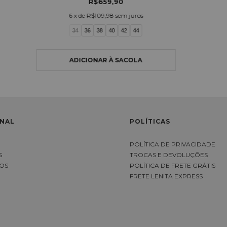
R$659,90
6
x de
R$109,98
sem juros
34
36
38
40
42
44
ONAL
POLÍTICAS
S
POLÍTICA DE PRIVACIDADE
S
TROCAS E DEVOLUÇÕES
OS
POLÍTICA DE FRETE GRÁTIS
FRETE LENITA EXPRESS