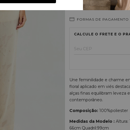
FORMAS DE PAGAMENTO
Entregas para o CEP:
Une feminilidade e charme e
floral aplicado em viés desta
alças finas equilibram leveza
contemporâneo.
Composição:
100%poliester
Medidas da Modelo :
Altura:
66cm Quadril:99cm