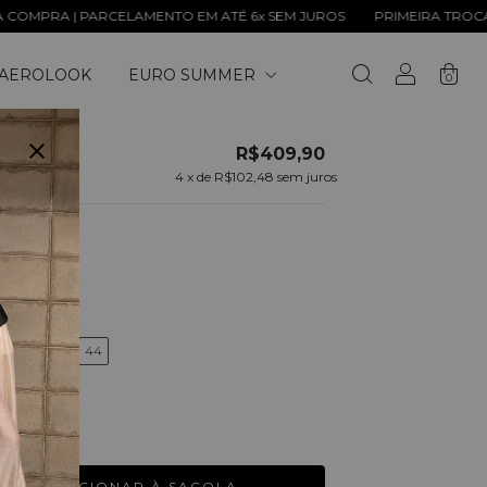
RA | PARCELAMENTO EM ATÉ 6x SEM JUROS
PRIMEIRA TROCA GRÁTI
AEROLOOK
EURO SUMMER
0
R$409,90
4
x de
R$102,48
sem juros
,00
EOM
40
42
44