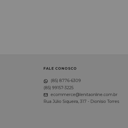
FALE CONOSCO
(85) 8776-6309
(85) 99157-3225
ecommerce@lenitaonline.com.br
Rua Júlio Siqueira, 317 - Dionísio Torres