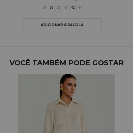
34
36
38
40
42
44
VOCÊ TAMBÉM PODE GOSTAR