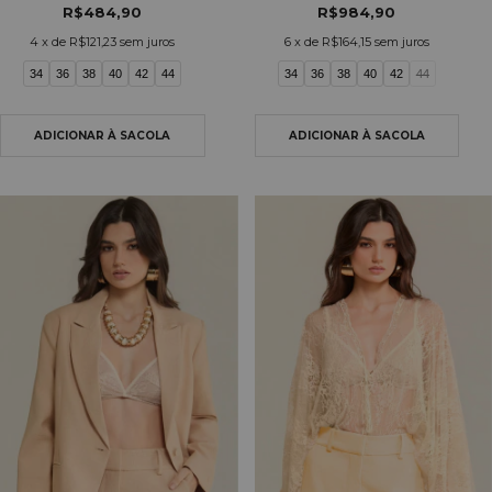
R$484,90
R$984,90
4
x de
R$121,23
sem juros
6
x de
R$164,15
sem juros
34
36
38
40
42
44
34
36
38
40
42
44