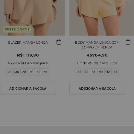
FRETE GRÁTIS
BLAZER MANGA LONGA
BODY MANGA LONGA COM
CORPO EM RENDA
R$1.119,90
R$784,90
6
x de
R$186,65
sem juros
6
x de
R$130,82
sem juros
34
36
38
40
42
44
34
36
38
40
42
44