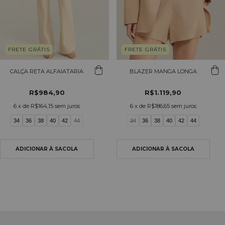
FRETE GRÁTIS
FRETE GRÁTIS
CALÇA RETA ALFAIATARIA
BLAZER MANGA LONGA
R$984,90
R$1.119,90
6
x de
R$164,15
sem juros
6
x de
R$186,65
sem juros
34
36
38
40
42
44
34
36
38
40
42
44