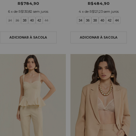
R$784,90
R$484,90
6
x de
R$130,82
sem juros
4
x de
R$121,23
sem juros
34
36
38
40
42
44
34
36
38
40
42
44