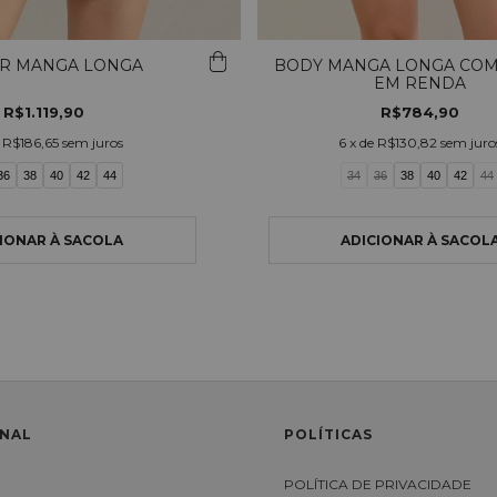
R MANGA LONGA
BODY MANGA LONGA CO
EM RENDA
R$1.119,90
R$784,90
e
R$186,65
sem juros
6
x de
R$130,82
sem juro
36
38
40
42
44
34
36
38
40
42
44
ONAL
POLÍTICAS
S
POLÍTICA DE PRIVACIDADE