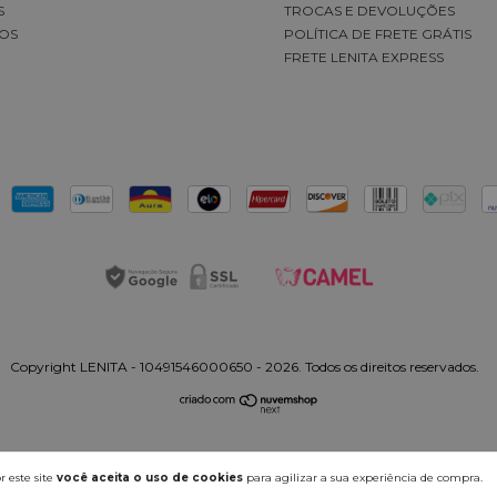
S
TROCAS E DEVOLUÇÕES
OS
POLÍTICA DE FRETE GRÁTIS
FRETE LENITA EXPRESS
Copyright LENITA - 10491546000650 - 2026. Todos os direitos reservados.
 este site
você aceita o uso de cookies
para agilizar a sua experiência de compra.