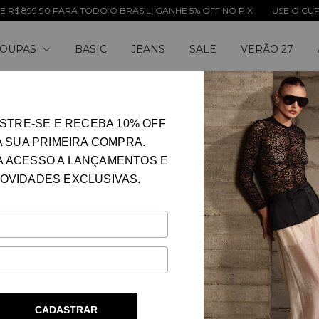
ARA TODO O BRASIL| GANHE 5% OFF NO PIX
USE O CUPOM: LENITA10
OUPAS
BASIC
JEANS
SALE
VERÃO 27
STRE-SE E RECEBA 10% OFF
A SUA PRIMEIRA COMPRA.
A ACESSO A LANÇAMENTOS E
OVIDADES EXCLUSIVAS.
Ê SE INTERESSE PELOS SEGUINTE
CADASTRAR