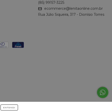
(85) 99157-3225
ecommerce@lenitaonline.com.br
Rua Júlio Siqueira, 317 - Dionísio Torres
ENTENDI