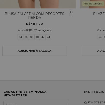
FRETE GRÁTIS
BLUSA EM CETIM COM RECORTES
BLAZE
RENDA
R$484,90
4
x de
R$121,23
sem juros
6
x d
34
36
38
40
42
44
34
CADASTRE-SE EM NOSSA
INSTITUCI
NEWSLETTER
QUEM SOMO