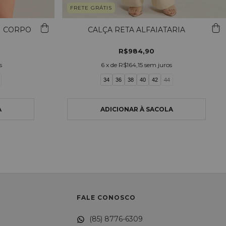
FRETE GRÁTIS
M CORPO
CALÇA RETA ALFAIATARIA
R$984,90
s
6
x de
R$164,15
sem juros
34
36
38
40
42
44
FALE CONOSCO
(85) 8776-6309