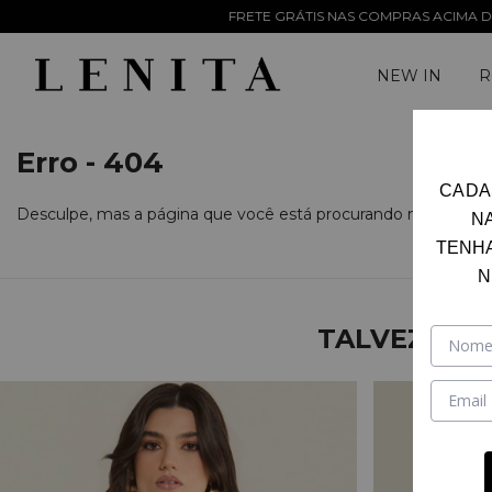
FRETE GRÁTIS NAS COMPRAS ACIMA DE R$ 899,90 P
NEW IN
R
Erro - 404
CADA
Desculpe, mas a página que você está procurando não existe.
N
TENH
N
TALVEZ VOC