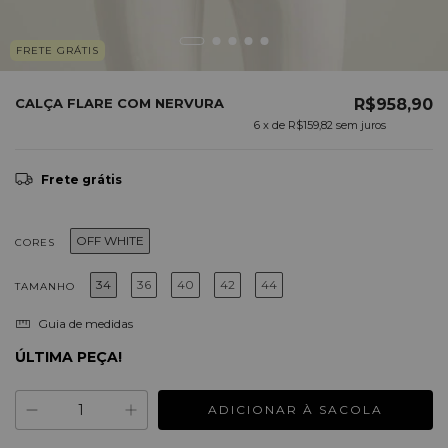
FRETE GRÁTIS
CALÇA FLARE COM NERVURA
R$958,90
6
x de
R$159,82
sem juros
Frete grátis
OFF WHITE
CORES
34
36
40
42
44
TAMANHO
Guia de medidas
ÚLTIMA PEÇA!