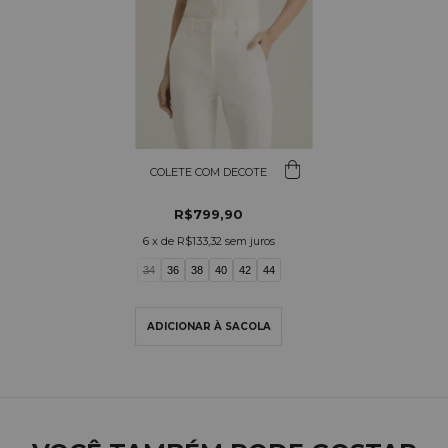
COLETE COM DECOTE
R$799,90
6
x de
R$133,32
sem juros
34
36
38
40
42
44