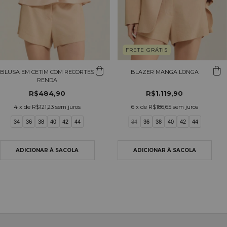
FRETE GRÁTIS
BLUSA EM CETIM COM RECORTES
BLAZER MANGA LONGA
RENDA
R$484,90
R$1.119,90
4
x de
R$121,23
sem juros
6
x de
R$186,65
sem juros
34
36
38
40
42
44
34
36
38
40
42
44