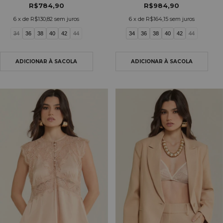
R$784,90
R$984,90
6
x de
R$130,82
sem juros
6
x de
R$164,15
sem juros
34
36
38
40
42
44
34
36
38
40
42
44