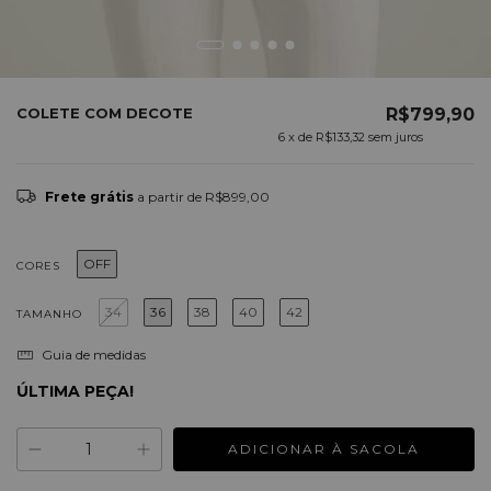
COLETE COM DECOTE
R$799,90
6
x de
R$133,32
sem juros
Frete grátis
a partir de
R$899,00
OFF
CORES
34
36
38
40
42
TAMANHO
Guia de medidas
ÚLTIMA PEÇA!