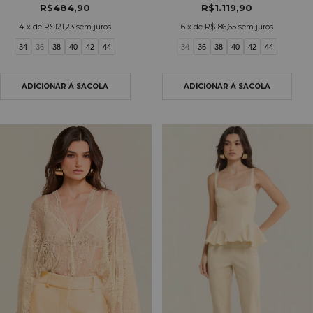
R$484,90
R$1.119,90
4
x de
R$121,23
sem juros
6
x de
R$186,65
sem juros
34
36
38
40
42
44
34
36
38
40
42
44