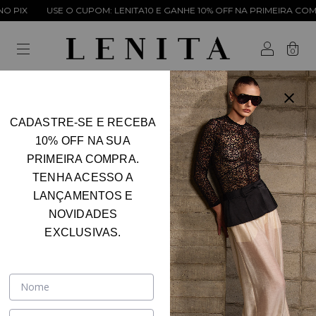
PIX
USE O CUPOM: LENITA10 E GANHE 10% OFF NA PRIMEIRA COMPR
0
CADASTRE-SE E RECEBA
Erro - 404
10% OFF NA SUA
PRIMEIRA COMPRA.
Desculpe, mas a página que você está procurando não
TENHA ACESSO A
existe.
LANÇAMENTOS E
NOVIDADES
EXCLUSIVAS.
TALVEZ VOCÊ SE INTERESSE
PELOS SEGUINTES PRODUTOS.