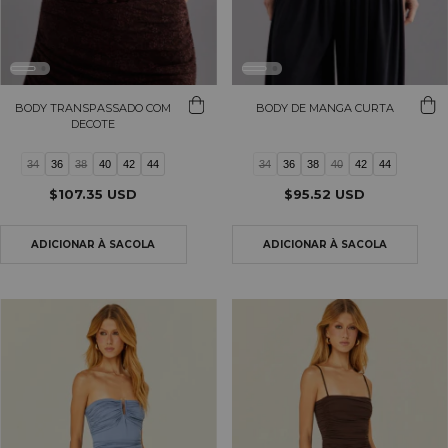
BODY TRANSPASSADO COM
BODY DE MANGA CURTA
DECOTE
34
36
38
40
42
44
34
36
38
40
42
44
$107.35 USD
$95.52 USD