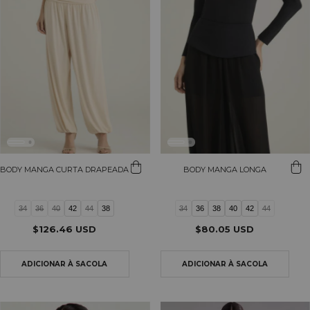
BODY MANGA CURTA DRAPEADA
BODY MANGA LONGA
34
36
40
42
44
38
34
36
38
40
42
44
$126.46 USD
$80.05 USD