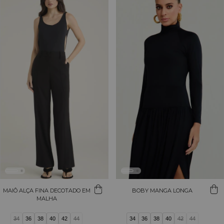
MAIÔ ALÇA FINA DECOTADO EM
BOBY MANGA LONGA
MALHA
34
36
38
40
42
44
34
36
38
40
42
44