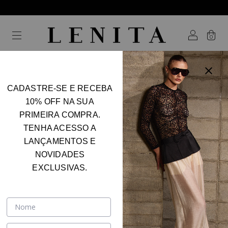
0
CADASTRE-SE E RECEBA
Home
.
SHOP
.
Body
10% OFF NA SUA
Body
PRIMEIRA COMPRA.
FILTER
TENHA ACESSO A
LANÇAMENTOS E
NOVIDADES
EXCLUSIVAS.