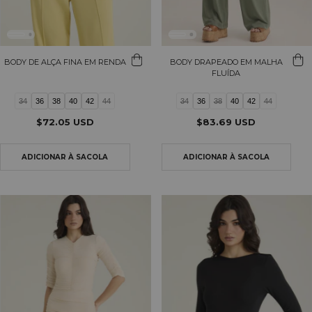
BODY DE ALÇA FINA EM RENDA
BODY DRAPEADO EM MALHA
FLUÍDA
34
36
38
40
42
44
34
36
38
40
42
44
$72.05 USD
$83.69 USD