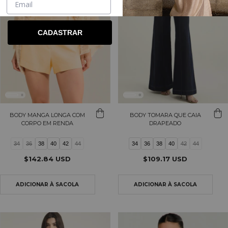
CADASTRAR
BODY MANGA LONGA COM
BODY TOMARA QUE CAIA
CORPO EM RENDA
DRAPEADO
34
36
38
40
42
44
34
36
38
40
42
44
$142.84 USD
$109.17 USD