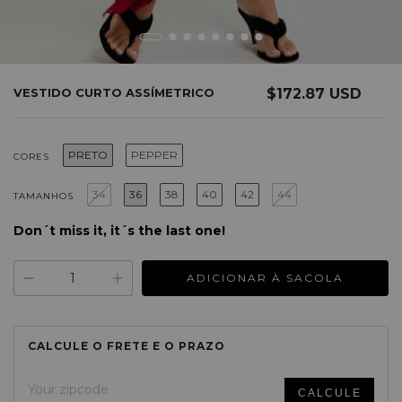
VESTIDO CURTO ASSÍMETRICO
$172.87 USD
PRETO
PEPPER
CORES
34
36
38
40
42
44
TAMANHOS
Don´t miss it, it´s the last one!
CHANGE ZIPCODE
Shipping for zipcode: