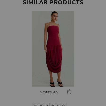
SIMILAR PRODUCTS
VESTIDO MIDI
34
36
38
40
42
44