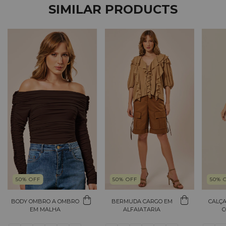
SIMILAR PRODUCTS
50
%
OFF
50
%
OFF
50
%
BODY OMBRO A OMBRO
BERMUDA CARGO EM
CALÇA
EM MALHA
ALFAIATARIA
C