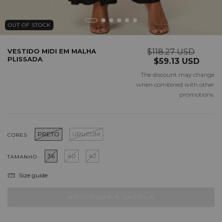
OUT OF STOCK
VESTIDO MIDI EM MALHA
$118.27 USD
PLISSADA
$59.13 USD
The discount may change
when combined with other
promotions.
PRETO
URUCUM
CORES
36
40
42
TAMANHO
Size guide