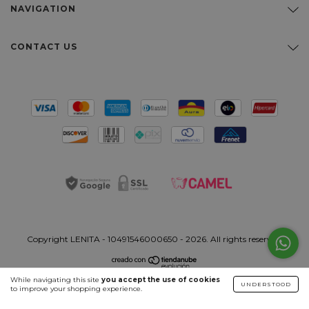
NAVIGATION
CONTACT US
Copyright LENITA - 10491546000650 - 2026. All rights reserved.
While navigating this site
you accept the use of cookies
UNDERSTOOD
to improve your shopping experience.