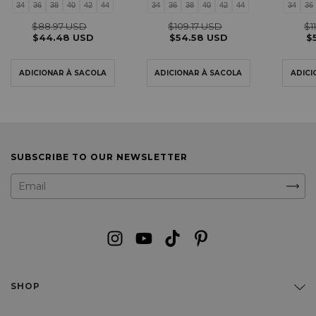
34
36
38
40
42
44
34
36
38
40
42
44
34
36
$88.97 USD
$109.17 USD
$1
$44.48 USD
$54.58 USD
$
SUBSCRIBE TO OUR NEWSLETTER
SHOP