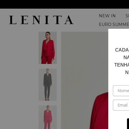
NEW IN
EURO SUMM
CADA
N
TENH
N