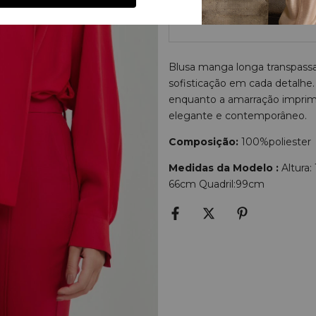
Blusa manga longa transpass
sofisticação em cada detalhe.
enquanto a amarração imprime
elegante e contemporâneo.
Composição:
100%poliester
Medidas da Modelo :
Altura:
66cm Quadril:99cm