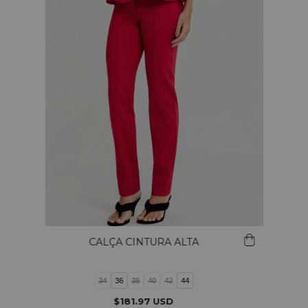
CALÇA CINTURA ALTA
34
36
38
40
42
44
$181.97 USD