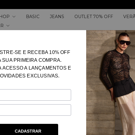
SHOP
BASIC
JEANS
OUTLET 70% OFF
VERÃ
ER
BLUSA MANGA LONGA
STRE-SE E RECEBA 10% OFF
A SUA PRIMEIRA COMPRA.
PRETO
ROSEIRA 197
CORES
A ACESSO A LANÇAMENTOS E
OVIDADES EXCLUSIVAS.
34
36
38
TAMANHOS
Shipping for zipcode:
CADASTRAR