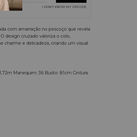
I DON'T KNOW MY ZIPCODE
ada com amarração no pescoço que revela
 O design cruzado valoriza o colo,
 charme e delicadeza, criando um visual
 1,72m Manequim: 36 Busto: 81cm Cintura: