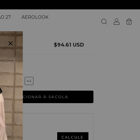
O 27
AEROLOOK
0
$94.61 USD
8
40
42
44
CHANGE ZIPCODE