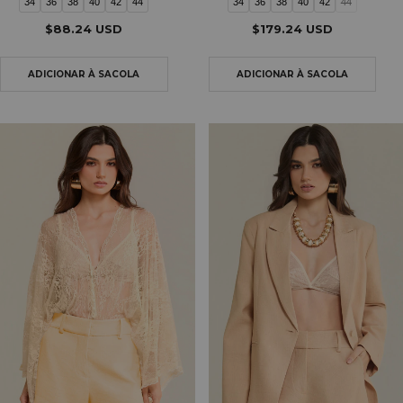
34
36
38
40
42
44
34
36
38
40
42
44
$88.24 USD
$179.24 USD