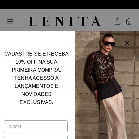
0
CADASTRE-SE E RECEBA
Home
.
AMIGO OCULTO
10% OFF NA SUA
AMIGO OCULTO
PRIMEIRA COMPRA.
FILTER
TENHA ACESSO A
LANÇAMENTOS E
NOVIDADES
EXCLUSIVAS.